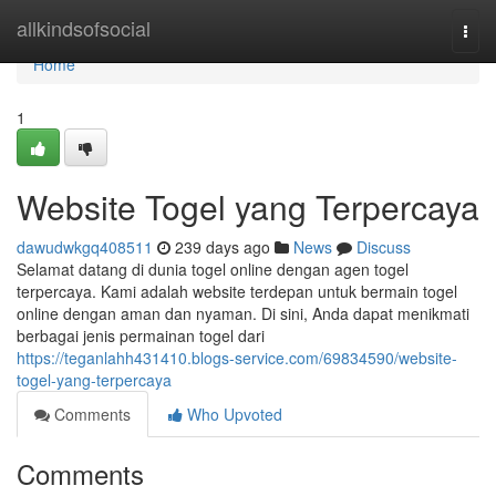
Home
allkindsofsocial
Togg
navi
Home
1
Website Togel yang Terpercaya
dawudwkgq408511
239 days ago
News
Discuss
Selamat datang di dunia togel online dengan agen togel
terpercaya. Kami adalah website terdepan untuk bermain togel
online dengan aman dan nyaman. Di sini, Anda dapat menikmati
berbagai jenis permainan togel dari
https://teganlahh431410.blogs-service.com/69834590/website-
togel-yang-terpercaya
Comments
Who Upvoted
Comments