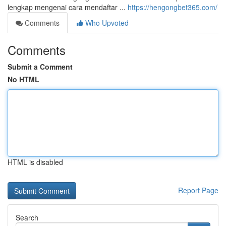
lengkap mengenai cara mendaftar ...
https://hengongbet365.com/
Comments
Who Upvoted
Comments
Submit a Comment
No HTML
HTML is disabled
Report Page
Search