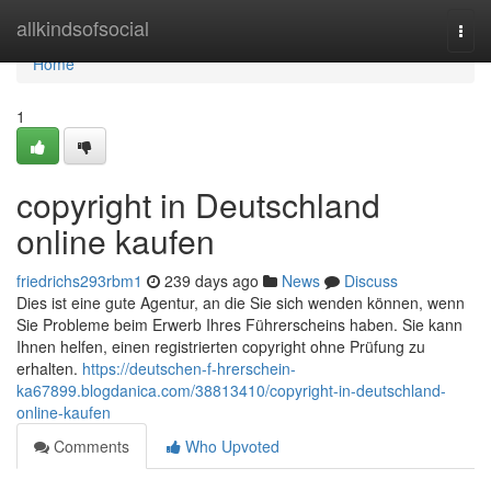
Home
allkindsofsocial
Togg
navi
Home
1
copyright in Deutschland
online kaufen
friedrichs293rbm1
239 days ago
News
Discuss
Dies ist eine gute Agentur, an die Sie sich wenden können, wenn
Sie Probleme beim Erwerb Ihres Führerscheins haben. Sie kann
Ihnen helfen, einen registrierten copyright ohne Prüfung zu
erhalten.
https://deutschen-f-hrerschein-
ka67899.blogdanica.com/38813410/copyright-in-deutschland-
online-kaufen
Comments
Who Upvoted