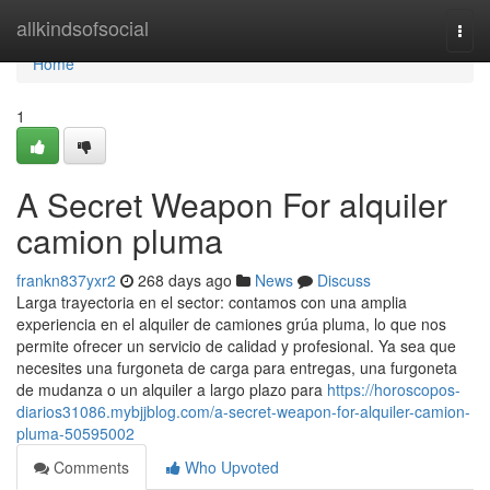
Home
allkindsofsocial
Togg
navi
Home
1
A Secret Weapon For alquiler
camion pluma
frankn837yxr2
268 days ago
News
Discuss
Larga trayectoria en el sector: contamos con una amplia
experiencia en el alquiler de camiones grúa pluma, lo que nos
permite ofrecer un servicio de calidad y profesional. Ya sea que
necesites una furgoneta de carga para entregas, una furgoneta
de mudanza o un alquiler a largo plazo para
https://horoscopos-
diarios31086.mybjjblog.com/a-secret-weapon-for-alquiler-camion-
pluma-50595002
Comments
Who Upvoted