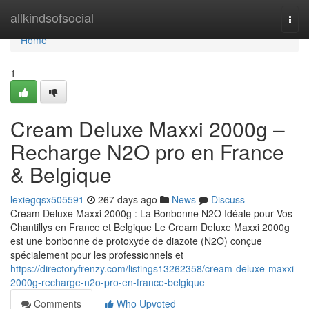
Home
allkindsofsocial
Togg
navi
Home
1
Cream Deluxe Maxxi 2000g –
Recharge N2O pro en France
& Belgique
lexiegqsx505591
267 days ago
News
Discuss
Cream Deluxe Maxxi 2000g : La Bonbonne N2O Idéale pour Vos
Chantillys en France et Belgique Le Cream Deluxe Maxxi 2000g
est une bonbonne de protoxyde de diazote (N2O) conçue
spécialement pour les professionnels et
https://directoryfrenzy.com/listings13262358/cream-deluxe-maxxi-
2000g-recharge-n2o-pro-en-france-belgique
Comments
Who Upvoted