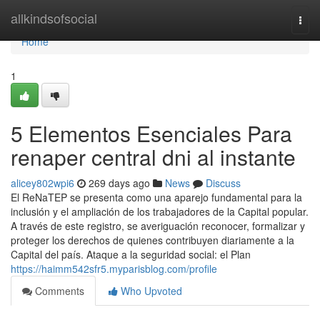
Home
allkindsofsocial
Togg
navi
Home
1
5 Elementos Esenciales Para
renaper central dni al instante
alicey802wpi6
269 days ago
News
Discuss
El⁣ ReNaTEP se presenta como ‍una ⁣aparejo fundamental para la
inclusión y el ampliación de los trabajadores de la Capital popular.
⁣A través de este registro,⁣ se averiguación reconocer, formalizar y
proteger los derechos de quienes contribuyen diariamente a la
Capital del país. Ataque a la seguridad social: el Plan
https://haimm542sfr5.myparisblog.com/profile
Comments
Who Upvoted