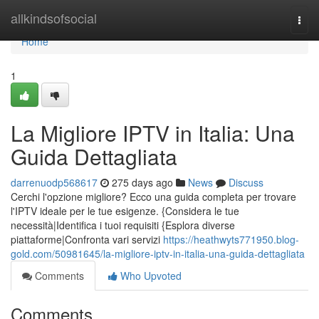
Home
allkindsofsocial
Togg
navi
Home
1
La Migliore IPTV in Italia: Una
Guida Dettagliata
darrenuodp568617
275 days ago
News
Discuss
Cerchi l'opzione migliore? Ecco una guida completa per trovare
l'IPTV ideale per le tue esigenze. {Considera le tue
necessità|Identifica i tuoi requisiti {Esplora diverse
piattaforme|Confronta vari servizi
https://heathwyts771950.blog-
gold.com/50981645/la-migliore-iptv-in-italia-una-guida-dettagliata
Comments
Who Upvoted
Comments