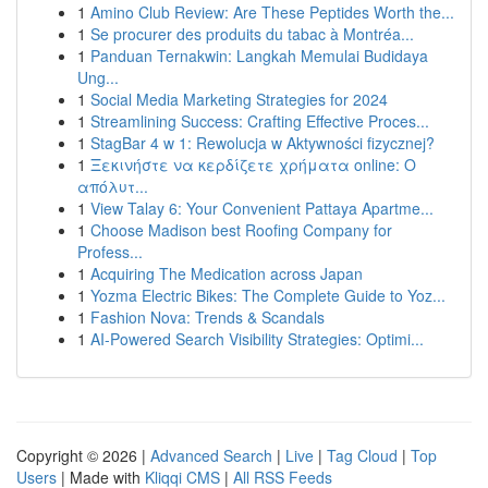
1
Amino Club Review: Are These Peptides Worth the...
1
Se procurer des produits du tabac à Montréa...
1
Panduan Ternakwin: Langkah Memulai Budidaya
Ung...
1
Social Media Marketing Strategies for 2024
1
Streamlining Success: Crafting Effective Proces...
1
StagBar 4 w 1: Rewolucja w Aktywności fizycznej?
1
Ξεκινήστε να κερδίζετε χρήματα online: Ο
απόλυτ...
1
View Talay 6: Your Convenient Pattaya Apartme...
1
Choose Madison best Roofing Company for
Profess...
1
Acquiring The Medication across Japan
1
Yozma Electric Bikes: The Complete Guide to Yoz...
1
Fashion Nova: Trends & Scandals
1
AI-Powered Search Visibility Strategies: Optimi...
Copyright © 2026 |
Advanced Search
|
Live
|
Tag Cloud
|
Top
Users
| Made with
Kliqqi CMS
|
All RSS Feeds