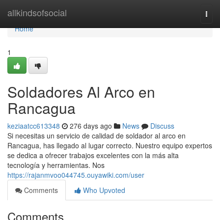
Home
allkindsofsocial
Togg
navi
Home
1
Soldadores Al Arco en
Rancagua
keziaatcc613348
276 days ago
News
Discuss
Si necesitas un servicio de calidad de soldador al arco en
Rancagua, has llegado al lugar correcto. Nuestro equipo expertos
se dedica a ofrecer trabajos excelentes con la más alta
tecnología y herramientas. Nos
https://rajanmvoo044745.ouyawiki.com/user
Comments
Who Upvoted
Comments