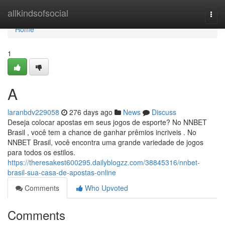
Home
allkindsofsocial
Togg
navi
Home
1
A
laranbdv229058
276 days ago
News
Discuss
Deseja colocar apostas em seus jogos de esporte? No NNBET
Brasil , você tem a chance de ganhar prêmios incriveis . No
NNBET Brasil, você encontra uma grande variedade de jogos
para todos os estilos.
https://theresakest600295.dailyblogzz.com/38845316/nnbet-
brasil-sua-casa-de-apostas-online
Comments
Who Upvoted
Comments