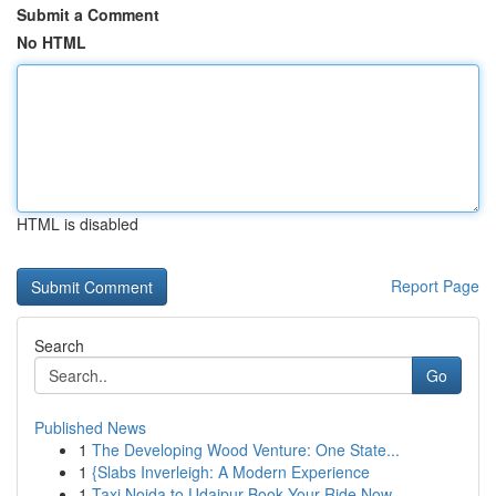
Submit a Comment
No HTML
HTML is disabled
Report Page
Search
Go
Published News
1
The Developing Wood Venture: One State...
1
{Slabs Inverleigh: A Modern Experience
1
Taxi Noida to Udaipur Book Your Ride Now