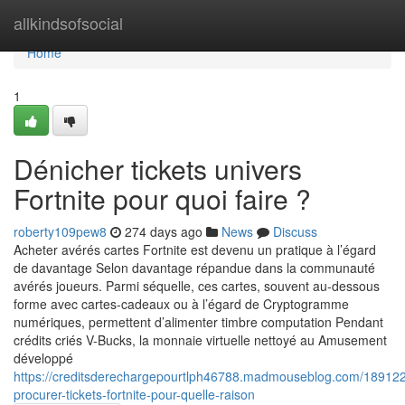
Home
allkindsofsocial
Home
1
Dénicher tickets univers
Fortnite pour quoi faire ?
roberty109pew8
274 days ago
News
Discuss
Acheter avérés cartes Fortnite est devenu un pratique à l’égard
de davantage Selon davantage répandue dans la communauté
avérés joueurs. Parmi séquelle, ces cartes, souvent au-dessous
forme avec cartes-cadeaux ou à l’égard de Cryptogramme
numériques, permettent d’alimenter timbre computation Pendant
crédits criés V-Bucks, la monnaie virtuelle nettoyé au Amusement
développé
https://creditsderechargepourtlph46788.madmouseblog.com/18912
procurer-tickets-fortnite-pour-quelle-raison