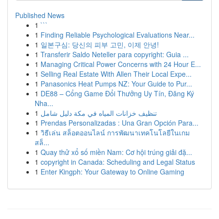
Published News
1
```
1
Finding Reliable Psychological Evaluations Near...
1
일본구심: 당신의 피부 고민, 이제 안녕!
1
Transferir Saldo Neteller para copyright: Guia ...
1
Managing Critical Power Concerns with 24 Hour E...
1
Selling Real Estate With Allen Their Local Expe...
1
Panasonics Heat Pumps NZ: Your Guide to Pur...
1
DE88 – Cổng Game Đổi Thưởng Uy Tín, Đăng Ký
Nha...
1
تنظيف خزانات المياه في مكة دليل شامل
1
Prendas Personalizadas : Una Gran Opción Para...
1
วิธีเล่น สล็อตออนไลน์ การพัฒนาเทคโนโลยีในเกม
สล็...
1
Quay thử xổ số miền Nam: Cơ hội trúng giải đặ...
1
copyright in Canada: Scheduling and Legal Status
1
Enter Kingph: Your Gateway to Online Gaming