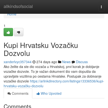
Home
allkindsofsocial
Togg
navi
Home
1
Kupi Hrvatsku Vozačku
Dozvolu
xanderlvyc357344
274 days ago
News
Discuss
Ako želite da ste dio vozača u Hrvatskoj, prvi korak je dobijanje
vozačke dozvole. To je važan dokument što vam dopušta da
upravljate vozilima po cestama Hrvatske. Postupak za dobivanje
vozačke dozvole
https://arlinkdirectory.com/listings13336536/kupi-
hrvatsku-vozačku-dozvolu
Comments
Who Upvoted
Comments