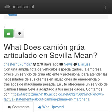
Home
allkindsofsocial
Togg
navi
Home
1
What Does camión grúa
articulado en Sevilla Mean?
chesterh378mcs7
278 days ago
News
Discuss
Con una amplia flota de vehículos especializados, la empresa
ofrece un servicio de grúa eficiente y profesional para atender las
necesidades de sus clientes en situaciones de emergencia o
traslados de maquinaria pesada. En , te ofrecemos un servicio de
Camión Pluma Sevilla adaptado a tus necesidades. Contamos
con
https://tarotbizum74185.acidblog.net/69275689/not-known-
factual-statements-about-camión-pluma-en-marchena
Comments
Who Upvoted