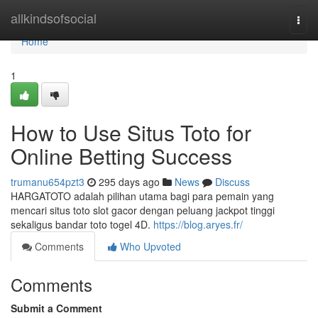
Home
allkindsofsocial
Togg
navi
Home
1
How to Use Situs Toto for
Online Betting Success
trumanu654pzt3
295 days ago
News
Discuss
HARGATOTO adalah pilihan utama bagi para pemain yang
mencari situs toto slot gacor dengan peluang jackpot tinggi
sekaligus bandar toto togel 4D.
https://blog.aryes.fr/
Comments
Who Upvoted
Comments
Submit a Comment