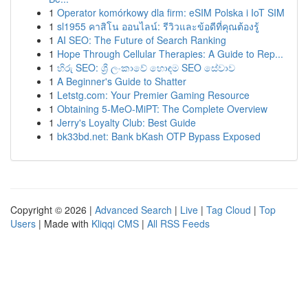
1
Operator komórkowy dla firm: eSIM Polska i IoT SIM
1
sl1955 คาสิโน ออนไลน์: รีวิวและข้อดีที่คุณต้องรู้
1
AI SEO: The Future of Search Ranking
1
Hope Through Cellular Therapies: A Guide to Rep...
1
හිරු SEO: ශ්‍රී ලංකාවේ හොඳම SEO සේවාව
1
A Beginner's Guide to Shatter
1
Letstg.com: Your Premier Gaming Resource
1
Obtaining 5-MeO-MiPT: The Complete Overview
1
Jerry's Loyalty Club: Best Guide
1
bk33bd.net: Bank bKash OTP Bypass Exposed
Copyright © 2026 |
Advanced Search
|
Live
|
Tag Cloud
|
Top
Users
| Made with
Kliqqi CMS
|
All RSS Feeds