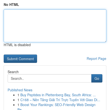
No HTML
HTML is disabled
Report Page
Search
Go
Published News
1
Buy Peptides in Plettenberg Bay, South Africa: ...
1
C168 – Nền Tảng Giải Trí Trực Tuyến Với Giao Di...
1
Boost Your Rankings: SEO-Friendly Web Design
Be...