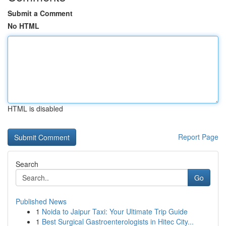
Submit a Comment
No HTML
HTML is disabled
Report Page
Search
Go
Published News
1
Noida to Jaipur Taxi: Your Ultimate Trip Guide
1
Best Surgical Gastroenterologists in Hitec City...