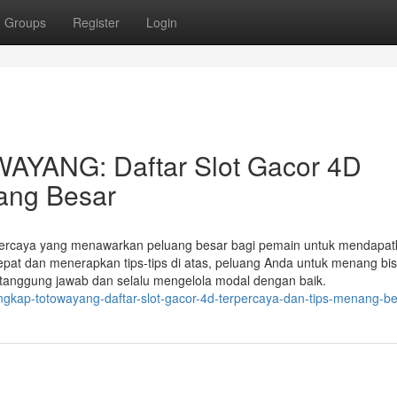
Groups
Register
Login
YANG: Daftar Slot Gacor 4D
ang Besar
percaya yang menawarkan peluang besar bagi pemain untuk mendapat
pat dan menerapkan tips-tips di atas, peluang Anda untuk menang bi
rtanggung jawab dan selalu mengelola modal dengan baik.
engkap-totowayang-daftar-slot-gacor-4d-terpercaya-dan-tips-menang-b