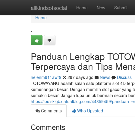
Home
allkindsofsocial
Home
New
Submit
Home
1
Panduan Lengkap TOTOWA
Terpercaya dan Tips Men
helenm911awr9
297 days ago
News
Discuss
TOTOWAYANG adalah salah satu platform slot 4D ter
kemenangan besar. Dengan memilih slot gacor yang te
semakin besar. Jangan lupa untuk bermain secara be
https://louiskigbx.atualblog.com/44359459/panduan-l
Comments
Who Upvoted
Comments