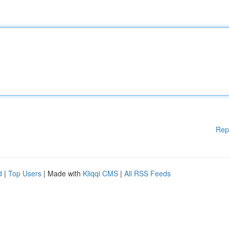
Rep
d
|
Top Users
| Made with
Kliqqi CMS
|
All RSS Feeds