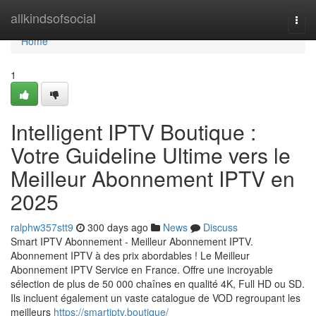
Home
allkindsofsocial
Togg
navi
Home
1
Intelligent IPTV Boutique :
Votre Guideline Ultime vers le
Meilleur Abonnement IPTV en
2025
ralphw357stt9
300 days ago
News
Discuss
Smart IPTV Abonnement - Meilleur Abonnement IPTV.
Abonnement IPTV à des prix abordables ! Le Meilleur
Abonnement IPTV Service en France. Offre une incroyable
sélection de plus de 50 000 chaînes en qualité 4K, Full HD ou SD.
Ils incluent également un vaste catalogue de VOD regroupant les
meilleurs
https://smartiptv.boutique/