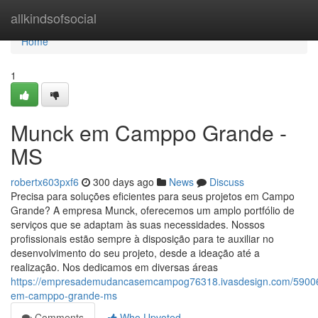
Home
allkindsofsocial
Home
1
Munck em Camppo Grande -
MS
robertx603pxf6
300 days ago
News
Discuss
Precisa para soluções eficientes para seus projetos em Campo
Grande? A empresa Munck, oferecemos um amplo portfólio de
serviços que se adaptam às suas necessidades. Nossos
profissionais estão sempre à disposição para te auxiliar no
desenvolvimento do seu projeto, desde a ideação até a
realização. Nos dedicamos em diversas áreas
https://empresademudancasemcampog76318.ivasdesign.com/5900
em-camppo-grande-ms
Comments
Who Upvoted