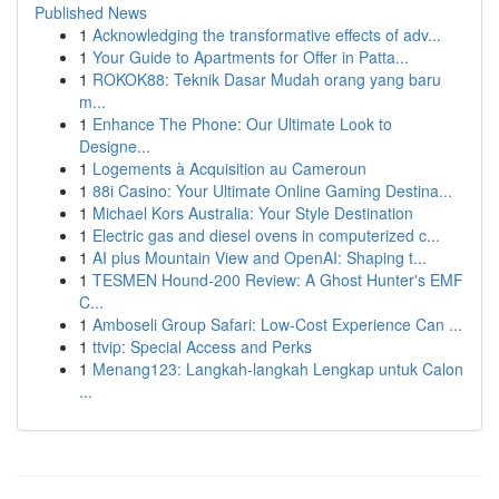
Published News
1
Acknowledging the transformative effects of adv...
1
Your Guide to Apartments for Offer in Patta...
1
ROKOK88: Teknik Dasar Mudah orang yang baru
m...
1
Enhance The Phone: Our Ultimate Look to
Designe...
1
Logements à Acquisition au Cameroun
1
88i Casino: Your Ultimate Online Gaming Destina...
1
Michael Kors Australia: Your Style Destination
1
Electric gas and diesel ovens in computerized c...
1
AI plus Mountain View and OpenAI: Shaping t...
1
TESMEN Hound-200 Review: A Ghost Hunter's EMF
C...
1
Amboseli Group Safari: Low-Cost Experience Can ...
1
ttvip: Special Access and Perks
1
Menang123: Langkah-langkah Lengkap untuk Calon
...