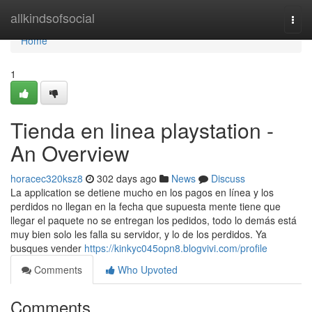
Home
allkindsofsocial
Togg
navi
Home
1
Tienda en linea playstation -
An Overview
horacec320ksz8
302 days ago
News
Discuss
La application se detiene mucho en los pagos en línea y los
perdidos no llegan en la fecha que supuesta mente tiene que
llegar el paquete no se entregan los pedidos, todo lo demás está
muy bien solo les falla su servidor, y lo de los perdidos. Ya
busques vender
https://kinkyc045opn8.blogvivi.com/profile
Comments
Who Upvoted
Comments