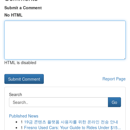
Submit a Comment
No HTML
HTML is disabled
Report Page
Search
Go
Published News
1
19금 콘텐츠 플랫폼 사용자를 위한 온라인 전송 안내
1
Fresno Used Cars: Your Guide to Rides Under $15...