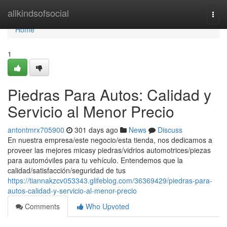
Home
allkindsofsocial
Togg
navi
Home
1
Piedras Para Autos: Calidad y
Servicio al Menor Precio
antontmrx705900
301 days ago
News
Discuss
En nuestra empresa/este negocio/esta tienda, nos dedicamos a
proveer las mejores micasy piedras/vidrios automotrices/piezas
para automóviles para tu vehículo. Entendemos que la
calidad/satisfacción/seguridad de tus
https://tiannakzcv053343.glifeblog.com/36369429/piedras-para-
autos-calidad-y-servicio-al-menor-precio
Comments
Who Upvoted