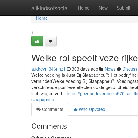
Home
allkindsofsocial
Home
New
Submit
Home
1
Welke rol speelt vezelrij
audreym346nhz1
303 days ago
News
Discuss
Welke Voeding Is Juist Bij Slaapapneu?: Het bedrijf he
vermindertWelke Voeding Bij Slaapapneu?: Voedingsst
verschillende positieve effecten op de gezondheid he
luchtwegen verl...
https://gezond-levenmzza570.spint
slaapapneu
Comments
Who Upvoted
Comments