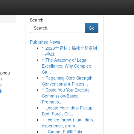
Search
Go
Published News
1
2026世界杯：揭秘全新赛制
与挑战
1
The Anatomy of Legal
Excellence: Why Complex
Ca...
papneu
1
Regaining Core Strength:
n
Conventional & Pilates...
e
1
Could You You Execute
j-
Commission-Based
Promotio...
1
Locate Your Ideal Pickup
Bed: Ford , Ch...
1
: coffee, brew, ritual, daily,
experience, arom...
1
I Cannot Fulfill This