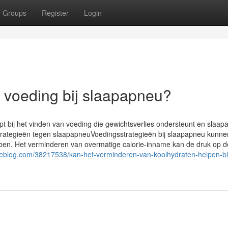
Groups
Register
Login
ke voeding bij slaapapneu?
lpt bij het vinden van voeding die gewichtsverlies ondersteunt en slaa
rategieën tegen slaapapneuVoedingsstrategieën bij slaapapneu kunne
bben. Het verminderen van overmatige calorie-inname kan de druk op d
heblog.com/38217538/kan-het-verminderen-van-koolhydraten-helpen-bi