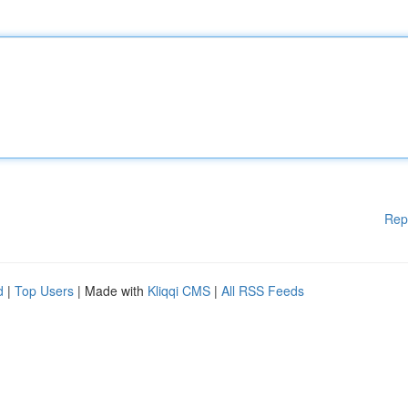
Rep
d
|
Top Users
| Made with
Kliqqi CMS
|
All RSS Feeds