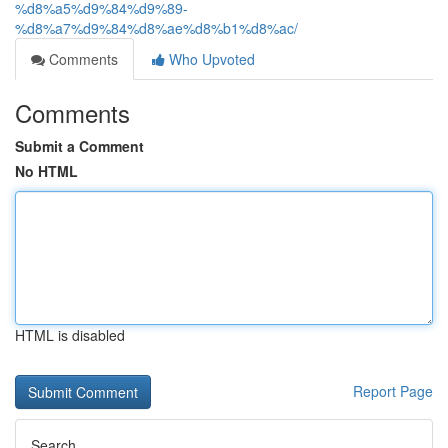
%d8%a5%d9%84%d9%89-
%d8%a7%d9%84%d8%ae%d8%b1%d8%ac/
Comments
Who Upvoted
Comments
Submit a Comment
No HTML
HTML is disabled
Report Page
Search