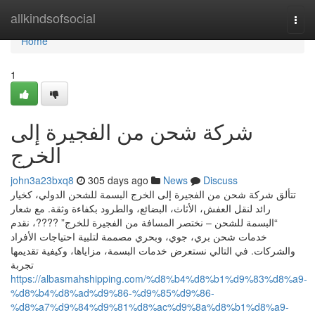
Home
allkindsofsocial
Togg
navi
Home
1
شركة شحن من الفجيرة إلى
الخرج
john3a23bxq8
305 days ago
News
Discuss
تتألق شركة شحن من الفجيرة إلى الخرج البسمة للشحن الدولي، كخيار
رائد لنقل العفش، الأثاث، البضائع، والطرود بكفاءة وثقة. مع شعار
“البسمة للشحن – نختصر المسافة من الفجيرة للخرج” ????، نقدم
خدمات شحن بري، جوي، وبحري مصممة لتلبية احتياجات الأفراد
والشركات. في التالي نستعرض خدمات البسمة، مزاياها، وكيفية تقديمها
تجربة
https://albasmahshipping.com/%d8%b4%d8%b1%d9%83%d8%a9-
%d8%b4%d8%ad%d9%86-%d9%85%d9%86-
%d8%a7%d9%84%d9%81%d8%ac%d9%8a%d8%b1%d8%a9-