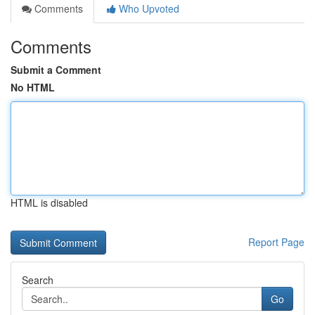
Comments
Who Upvoted
Comments
Submit a Comment
No HTML
HTML is disabled
Report Page
Search
Go