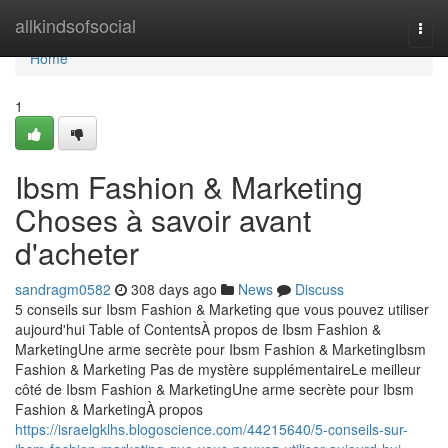
Home
allkindsofsocial
Togg
navi
Home
1
Ibsm Fashion & Marketing
Choses à savoir avant
d'acheter
sandragm0582
308 days ago
News
Discuss
5 conseils sur Ibsm Fashion & Marketing que vous pouvez utiliser
aujourd'hui Table of ContentsÀ propos de Ibsm Fashion &
MarketingUne arme secrète pour Ibsm Fashion & MarketingIbsm
Fashion & Marketing Pas de mystère supplémentaireLe meilleur
côté de Ibsm Fashion & MarketingUne arme secrète pour Ibsm
Fashion & MarketingÀ propos
https://israelgklhs.blogoscience.com/44215640/5-conseils-sur-