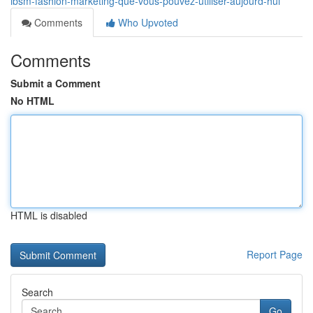
ibsm-fashion-marketing-que-vous-pouvez-utiliser-aujourd-hui
Comments
Who Upvoted
Comments
Submit a Comment
No HTML
HTML is disabled
Report Page
Search
Go