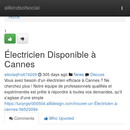
Home
allkindsofsocial
Togg
navi
Home
1
Électricien Disponible à
Cannes
alexiaqfnx674209
305 days ago
News
Discuss
Vous avez besoin d'un électricien efficace à Cannes ? Ne
cherchez plus ! Notre équipe de professionnels qualifiés et
expérimentés est prête à répondre à toutes vos demandes, qu'il
s'agisse d'une simple
https://lucyrgsr000504.alltdesign.com/trouver-un-Électricien-à-
cannes-56523094
Comments
Who Upvoted