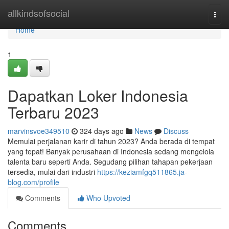
Home
allkindsofsocial
Togg
navi
Home
1
Dapatkan Loker Indonesia
Terbaru 2023
marvinsvoe349510
324 days ago
News
Discuss
Memulai perjalanan karir di tahun 2023? Anda berada di tempat
yang tepat! Banyak perusahaan di Indonesia sedang mengelola
talenta baru seperti Anda. Segudang pilihan tahapan pekerjaan
tersedia, mulai dari industri
https://keziamfgq511865.ja-
blog.com/profile
Comments
Who Upvoted
Comments