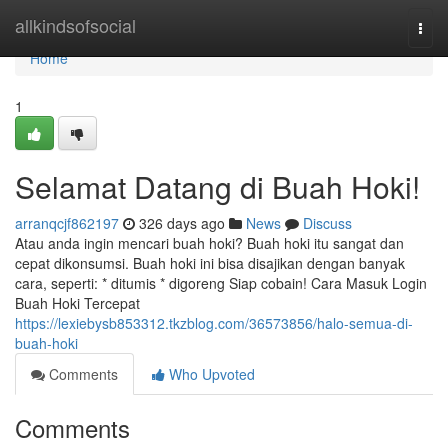
Home
allkindsofsocial
Togg
navi
Home
1
Selamat Datang di Buah Hoki!
arranqcjf862197
326 days ago
News
Discuss
Atau anda ingin mencari buah hoki? Buah hoki itu sangat dan
cepat dikonsumsi. Buah hoki ini bisa disajikan dengan banyak
cara, seperti: * ditumis * digoreng Siap cobain! Cara Masuk Login
Buah Hoki Tercepat
https://lexiebysb853312.tkzblog.com/36573856/halo-semua-di-
buah-hoki
Comments
Who Upvoted
Comments