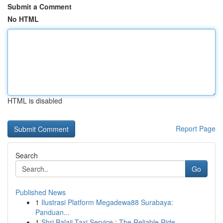
Submit a Comment
No HTML
HTML is disabled
Report Page
Search
Go
Published News
1
Ilustrasi Platform Megadewa88 Surabaya:
Panduan...
1
Shri Balaji Taxi Service : The Reliable Ride ...