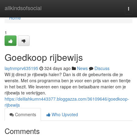
Home
allkindsofsocial
Togg
navi
Home
1
Goedkoop rijbewijs
laytnmprv635195
324 days ago
News
Discuss
Wil jij direct je rijbewijs halen? Dan is dit de gebeurtenis die je
wenste. Met ons programma ben je voor een prijs van een tientje
in het bezit. We leveren een rappe en betaalbare manier om je
rijbewijs te verkrijgen.
https://delilahkumn443377.bloggazza.com/36109646/goedkoop-
rijbewijs
Comments
Who Upvoted
Comments