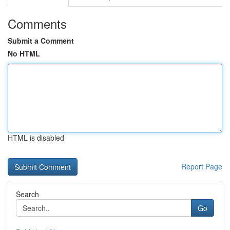
Comments
Submit a Comment
No HTML
HTML is disabled
Report Page
Search
Go