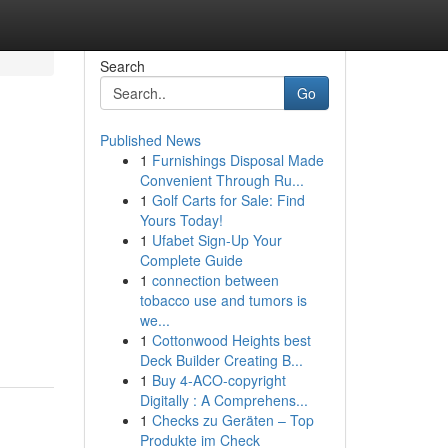
Search
Go
Published News
1
Furnishings Disposal Made
Convenient Through Ru...
1
Golf Carts for Sale: Find
Yours Today!
1
Ufabet Sign-Up Your
Complete Guide
1
connection between
tobacco use and tumors is
we...
1
Cottonwood Heights best
Deck Builder Creating B...
1
Buy 4-ACO-copyright
Digitally : A Comprehens...
1
Checks zu Geräten – Top
Produkte im Check