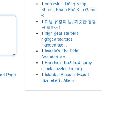
1
nohuwin – Đăng Nhập
Nhanh, Khám Phá Kho Game
Đ...
1
다낭 유흥의 밤, 짜릿한 경험
을 찾아서!
1
high gear steroids
highgearsteroids
highgearste...
1
Iwaata’s Fire Didn't
Abandon Me
1
Handheld ipx3 ipx4 spray
check nozzles for larg...
1
İstanbul Ataşehir Escort
ort Page
Hizmetleri : Altern...