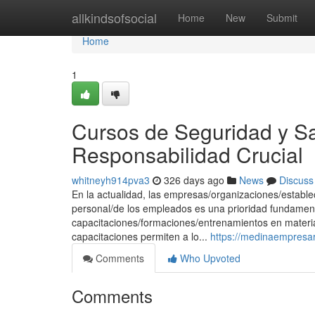
Home
allkindsofsocial
Home
New
Submit
Home
1
Cursos de Seguridad y S
Responsabilidad Crucial
whitneyh914pva3
326 days ago
News
Discuss
En la actualidad, las empresas/organizaciones/estable
personal/de los empleados es una prioridad fundamenta
capacitaciones/formaciones/entrenamientos en materia 
capacitaciones permiten a lo...
https://medinaempresar
Comments
Who Upvoted
Comments