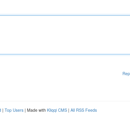
Rep
d
|
Top Users
| Made with
Kliqqi CMS
|
All RSS Feeds