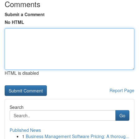
Comments
Submit a Comment
No HTML
HTML is disabled
Report Page
Search
Go
Published News
1
Business Management Software Pricing: A thoroug...