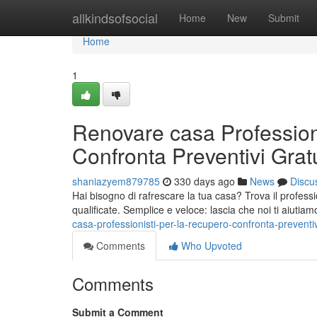
Home
allkindsofsocial
Home
New
Submit
Home
1
Renovare casa Professioni
Confronta Preventivi Gratu
shaniazyem879785
330 days ago
News
Discu
Hai bisogno di rafrescare la tua casa? Trova il professi
qualificate. Semplice e veloce: lascia che noi ti aiutiam
casa-professionisti-per-la-recupero-confronta-preventivi
Comments
Who Upvoted
Comments
Submit a Comment