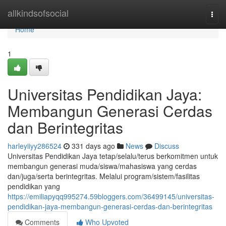
Home
allkindsofsocial
Togg
navi
Home
1
Universitas Pendidikan Jaya:
Membangun Generasi Cerdas
dan Berintegritas
harleyiiyy286524
331 days ago
News
Discuss
Universitas Pendidikan Jaya tetap/selalu/terus berkomitmen untuk
membangun generasi muda/siswa/mahasiswa yang cerdas
dan/juga/serta berintegritas. Melalui program/sistem/fasilitas
pendidikan yang
https://emiliapyqq995274.59bloggers.com/36499145/universitas-
pendidikan-jaya-membangun-generasi-cerdas-dan-berintegritas
Comments
Who Upvoted