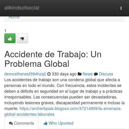
Home
allkindsofsocial
Togg
navi
Home
1
Accidente de Trabajo: Un
Problema Global
demosthenesf394hzq2
330 days ago
News
Discuss
Los accidentes de trabajo son una condena global que afecta a
personas en todo el mundo. Con frecuencia, estos incidentes se
deben a déficits en seguridad en el lugar de trabajo y a prácticas
irresponsables. Las consecuencias pueden ser devastadoras,
incluyendo lesiones graves, discapacidad permanente e incluso la
muerte.
https://archerbpais.blogoxo.com/37214999/la-amenaza-
global-accidentes-laborales
Comments
Who Upvoted