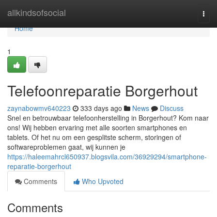
Home
allkindsofsocial
Togg
navi
Home
1
Telefoonreparatie Borgerhout
zaynabowmv640223
333 days ago
News
Discuss
Snel en betrouwbaar telefoonherstelling in Borgerhout? Kom naar
ons! Wij hebben ervaring met alle soorten smartphones en
tablets. Of het nu om een gesplitste scherm, storingen of
softwareproblemen gaat, wij kunnen je
https://haleemahrcl650937.blogsvila.com/36929294/smartphone-
reparatie-borgerhout
Comments
Who Upvoted
Comments