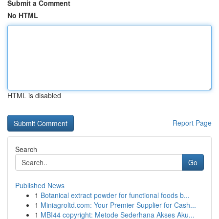
Submit a Comment
No HTML
HTML is disabled
Report Page
Search
Go
Published News
1
Botanical extract powder for functional foods b...
1
Miniagroltd.com: Your Premier Supplier for Cash...
1
MBI44 copyright: Metode Sederhana Akses Aku...