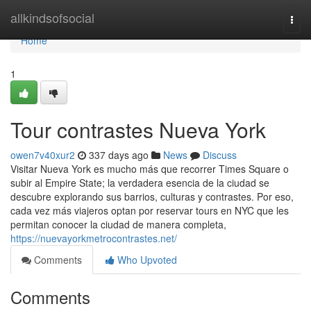
Home
allkindsofsocial
Togg
navi
Home
1
Tour contrastes Nueva York
owen7v40xur2
337 days ago
News
Discuss
Visitar Nueva York es mucho más que recorrer Times Square o
subir al Empire State; la verdadera esencia de la ciudad se
descubre explorando sus barrios, culturas y contrastes. Por eso,
cada vez más viajeros optan por reservar tours en NYC que les
permitan conocer la ciudad de manera completa,
https://nuevayorkmetrocontrastes.net/
Comments
Who Upvoted
Comments