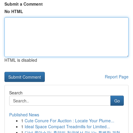
Submit a Comment
No HTML
HTML is disabled
Report Page
Search
Go
Published News
1
Cute Conure For Auction : Locate Your Plume...
1
Ideal Space Compact Treadmills for Limited...
1
다낭 콤마스파: 휴양의 천국에서 만나는 특별한 경험