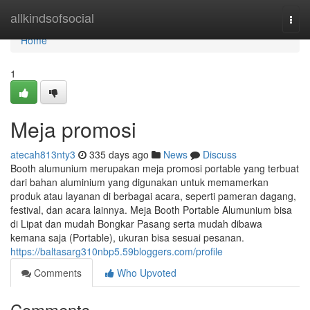
Home
allkindsofsocial
Togg
navi
Home
1
Meja promosi
atecah813nty3
335 days ago
News
Discuss
Booth alumunium merupakan meja promosi portable yang terbuat
dari bahan aluminium yang digunakan untuk memamerkan
produk atau layanan di berbagai acara, seperti pameran dagang,
festival, dan acara lainnya. Meja Booth Portable Alumunium bisa
di Lipat dan mudah Bongkar Pasang serta mudah dibawa
kemana saja (Portable), ukuran bisa sesuai pesanan.
https://baltasarg310nbp5.59bloggers.com/profile
Comments
Who Upvoted
Comments