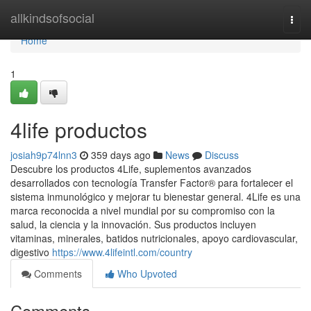
Home
allkindsofsocial
Togg
navi
Home
1
4life productos
josiah9p74lnn3
359 days ago
News
Discuss
Descubre los productos 4Life, suplementos avanzados
desarrollados con tecnología Transfer Factor® para fortalecer el
sistema inmunológico y mejorar tu bienestar general. 4Life es una
marca reconocida a nivel mundial por su compromiso con la
salud, la ciencia y la innovación. Sus productos incluyen
vitaminas, minerales, batidos nutricionales, apoyo cardiovascular,
digestivo
https://www.4lifeintl.com/country
Comments
Who Upvoted
Comments