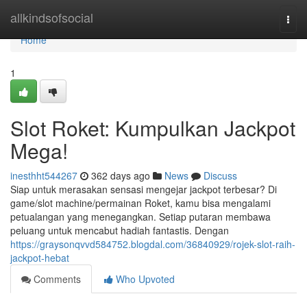
Home
allkindsofsocial
Togg
navi
Home
1
Slot Roket: Kumpulkan Jackpot
Mega!
inesthht544267
362 days ago
News
Discuss
Siap untuk merasakan sensasi mengejar jackpot terbesar? Di
game/slot machine/permainan Roket, kamu bisa mengalami
petualangan yang menegangkan. Setiap putaran membawa
peluang untuk mencabut hadiah fantastis. Dengan
https://graysonqvvd584752.blogdal.com/36840929/rojek-slot-raih-
jackpot-hebat
Comments
Who Upvoted