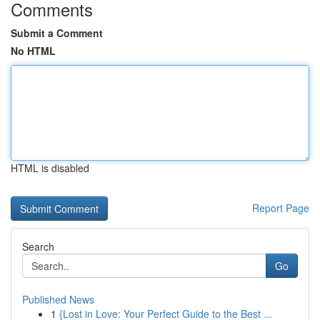
Comments
Submit a Comment
No HTML
HTML is disabled
Report Page
Search
Go
Published News
1
{Lost in Love: Your Perfect Guide to the Best ...