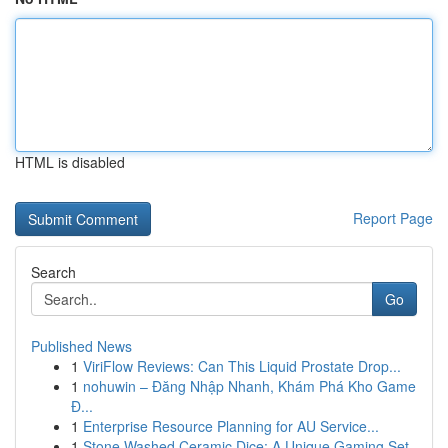
HTML is disabled
Report Page
Search
Go
Published News
1
ViriFlow Reviews: Can This Liquid Prostate Drop...
1
nohuwin – Đăng Nhập Nhanh, Khám Phá Kho Game
Đ...
1
Enterprise Resource Planning for AU Service...
1
Stone Washed Ceramic Dice: A Unique Gaming Set