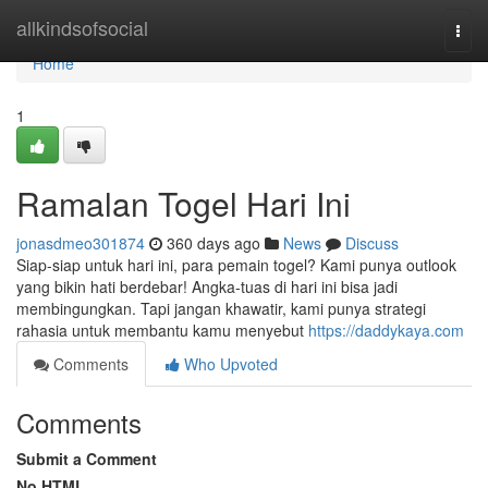
Home
allkindsofsocial
Togg
navi
Home
1
Ramalan Togel Hari Ini
jonasdmeo301874
360 days ago
News
Discuss
Siap-siap untuk hari ini, para pemain togel? Kami punya outlook
yang bikin hati berdebar! Angka-tuas di hari ini bisa jadi
membingungkan. Tapi jangan khawatir, kami punya strategi
rahasia untuk membantu kamu menyebut
https://daddykaya.com
Comments
Who Upvoted
Comments
Submit a Comment
No HTML