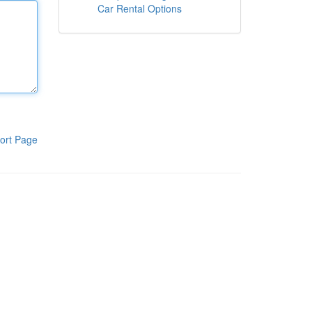
Car Rental Options
ort Page