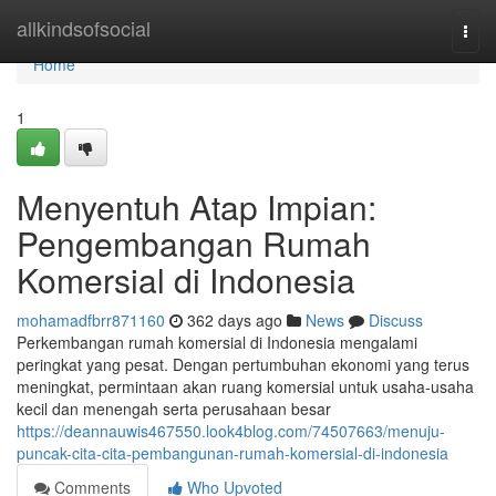
Home
allkindsofsocial
Togg
navi
Home
1
Menyentuh Atap Impian:
Pengembangan Rumah
Komersial di Indonesia
mohamadfbrr871160
362 days ago
News
Discuss
Perkembangan rumah komersial di Indonesia mengalami
peringkat yang pesat. Dengan pertumbuhan ekonomi yang terus
meningkat, permintaan akan ruang komersial untuk usaha-usaha
kecil dan menengah serta perusahaan besar
https://deannauwis467550.look4blog.com/74507663/menuju-
puncak-cita-cita-pembangunan-rumah-komersial-di-indonesia
Comments
Who Upvoted