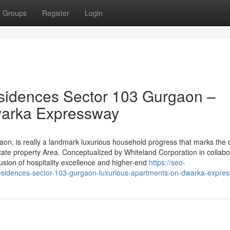
Groups
Register
Login
sidences Sector 103 Gurgaon –
warka Expressway
n, is really a landmark luxurious household progress that marks the 
tate property Area. Conceptualized by Whiteland Corporation in collabo
 fusion of hospitality excellence and higher-end
https://seo-
-residences-sector-103-gurgaon-luxurious-apartments-on-dwarka-expre