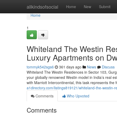
Home
allkindsofsocial
Home
New
Submit
Home
1
Whiteland The Westin Re
Luxury Apartments on D
tommyk542sgs6
361 days ago
News
Discuss
Whiteland The Westin Residences in Sector 103, Gurgao
your globally renowned Westin model in India’s real es
with Marriott Intercontinental, this task represents the
a1directory.com/listings819121/whiteland-the-westin
Comments
Who Upvoted
Comments