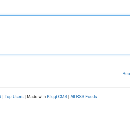
Rep
d
|
Top Users
| Made with
Kliqqi CMS
|
All RSS Feeds