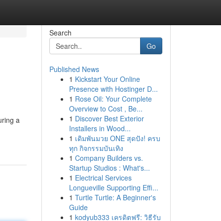
Search
Go
Published News
1
Kickstart Your Online
Presence with Hostinger D...
1
Rose Oil: Your Complete
Overview to Cost , Be...
1
Discover Best Exterior
uring a
Installers in Wood...
1
เดิมพันมวย ONE สุดปัง! ครบ
ทุก กิจกรรมบันเทิง
1
Company Builders vs.
Startup Studios : What's...
1
Electrical Services
Longueville Supporting Effi...
1
Turtle Turtle: A Beginner's
Guide
1
kodyub333 เครดิตฟรี: วิธีรับ