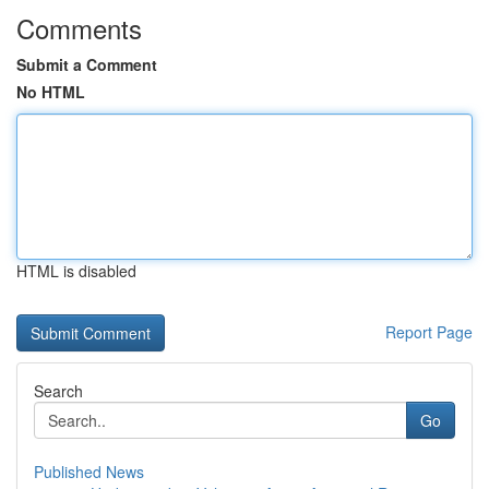
Comments
Submit a Comment
No HTML
HTML is disabled
Report Page
Search
Go
Published News