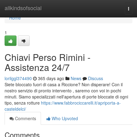
Home
allkindsofsocial
Togg
navi
Home
1
Chiavi Perso Rimini -
Assistenza 24/7
lorilggl374490
365 days ago
News
Discuss
Siete bloccato fuori di casa a Riccione? Non disperare! Con il
nostro servizio di pronto intervento , saremo con voi in pochi
minuti. Siamo specializzati nell'apertura di porte bloccate di ogni
tipo, senza rotture
https://www.fabbrociccarelli.it/apriporta-a-
casteldelci/
Comments
Who Upvoted
Comments