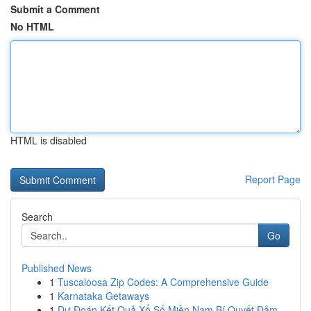
Submit a Comment
No HTML
HTML is disabled
Report Page
Search
Go
Published News
1
Tuscaloosa Zip Codes: A Comprehensive Guide
1
Karnataka Getaways
1
Dự Đoán Kết Quả Xổ Số Miền Nam Bí Quyết Đảm ...