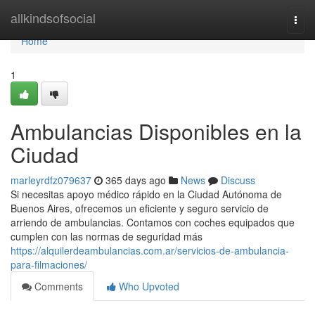
Home
allkindsofsocial
Togg
navi
Home
1
Ambulancias Disponibles en la
Ciudad
marleyrdfz079637
365 days ago
News
Discuss
Si necesitas apoyo médico rápido en la Ciudad Autónoma de
Buenos Aires, ofrecemos un eficiente y seguro servicio de
arriendo de ambulancias. Contamos con coches equipados que
cumplen con las normas de seguridad más
https://alquilerdeambulancias.com.ar/servicios-de-ambulancia-
para-filmaciones/
Comments
Who Upvoted