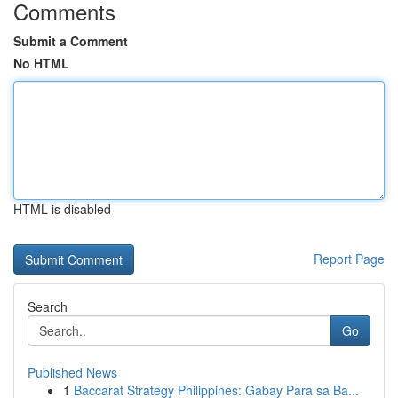
Comments
Submit a Comment
No HTML
HTML is disabled
Report Page
Search
Go
Published News
1
Baccarat Strategy Philippines: Gabay Para sa Ba...